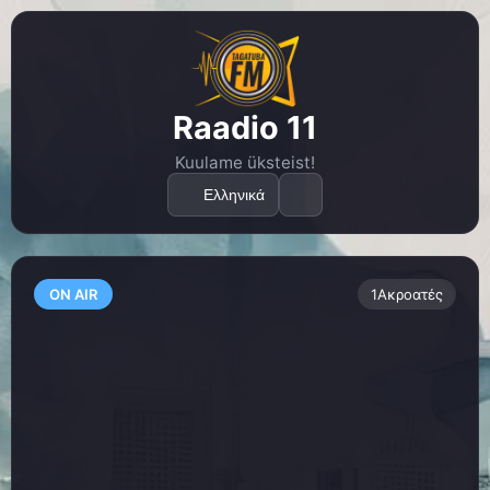
Raadio 11
Kuulame üksteist!
Ελληνικά
ON AIR
1
Ακροατές