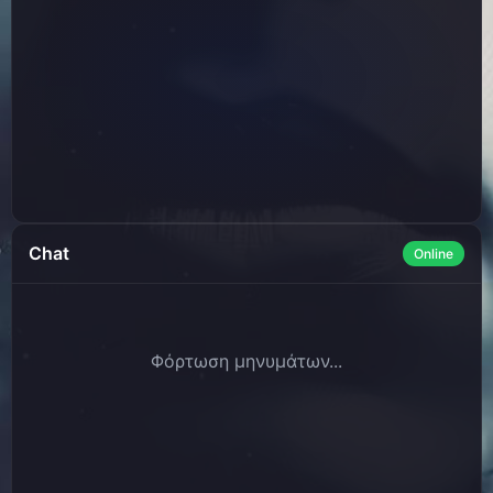
🌬️ Chill Piano Electronic Music (For Videos) - "Home" by Neutrin05 🇺🇸
BreakingCopyright — Royalty Free Music
05:18 - 23 λεπτά πριν
Kohvibaar
Taifüün Üüno
05:16 - 25 λεπτά πριν
Kohvibaar
Taifüün Üüno
05:16 - 25 λεπτά πριν
Chat
Online
Φόρτωση μηνυμάτων...